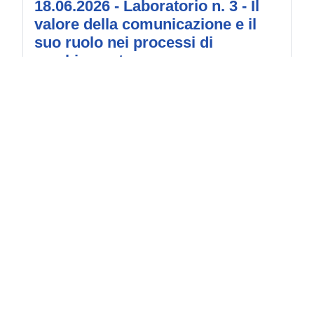
18.06.2026 - Laboratorio n. 3 - Il
valore della comunicazione e il
suo ruolo nei processi di
cambiamento
Details
2026-06-15 13:30:44
28.05.2026 - Laboratorio n. 2 -
Aspetti legali, tecnici e
amministrativi
Details
2026-05-26 11:43:59
19.05.2026 - Evento di Apertura e
Laboratorio n. 1 – Raccolta delle
esigenze
Details
2026-05-05 15:48:14